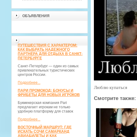
ОБЪЯВЛЕНИЯ
ПУТЕШЕСТВИЯ С ХАРАКТЕРОМ:
КАК ВЫБРАТЬ НАДЕЖНОГО
ПАРТНЁРА ДЛЯ ОТДЫХА В САНКТ-
ПЕТЕРБУРГЕ
Санкт-Петербург — один из самых
привлекательных туристических
центров России.
Подробнее...
Люблю купаться
ПАРИ ПРОМОКОД: БОНУСЫ И
ФРИБЕТЫ ДЛЯ НОВЫХ ИГРОКОВ
Смотрите также:
Букмекерская компания Pari
предлагает игрокам не только
удобную платформу для ставок
Подробнее...
ВОСТОЧНЫЙ МАРШРУТ: ГДЕ
ИСКАТЬ СОЧИ САМАРКАНД
АВИАБИЛЕТЫ И КАК