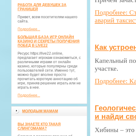
РАБОТА ДЛЯ ДЕВУШЕК ЗА
ГРАНИЦЕЙ
Подробнее: С
Привет, всем посетителям нашего
аварий таксис
сайта.
Подробнее...
БОЛЬШАЯ БАЗА ИГР ОНЛАЙН
КАЗИНО И СЕКРЕТЫ ПОЛУЧЕНИЯ
Как устрое
ПОБЕД В LIVE22
Ресурс https://live22.online,
предлагает игрокам ознакомиться, с
Капельный пол
различными играми от онлайн
казино, которые популярны среди
участке.
пользователей сети. Именно тут,
можно будет вполне просто
прочитать короткую аннотацию об
Подробнее: К
игре, приняв решение играть или не
играть в нее.
Подробнее...
Геологичес
МОЛОДЫМ МАМАМ
и найди св
ВЫ ЗНАЕТЕ КТО ТАКАЯ
Хибины – это 
СЛИНГОМАМА?