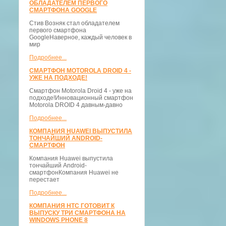
ОБЛАДАТЕЛЕМ ПЕРВОГО
СМАРТФОНА GOOGLE
Стив Возняк стал обладателем
первого смартфона
GoogleНаверное, каждый человек в
мир
Подробнее...
СМАРТФОН MOTOROLA DROID 4 -
УЖЕ НА ПОДХОДЕ!
Смартфон Motorola Droid 4 - уже на
подходе!Инновационный смартфон
Motorola DROID 4 давным-давно
Подробнее...
КОМПАНИЯ HUAWEI ВЫПУСТИЛА
ТОНЧАЙШИЙ ANDROID-
СМАРТФОН
Компания Huawei выпустила
тончайший Android-
смартфонКомпания Huawei не
перестает
Подробнее...
КОМПАНИЯ HTC ГОТОВИТ К
ВЫПУСКУ ТРИ СМАРТФОНА НА
WINDOWS PHONE 8