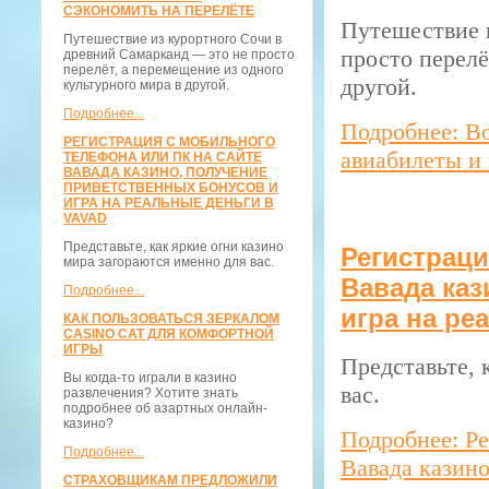
СЭКОНОМИТЬ НА ПЕРЕЛЁТЕ
Путешествие 
Путешествие из курортного Сочи в
просто перелё
древний Самарканд — это не просто
перелёт, а перемещение из одного
другой.
культурного мира в другой.
Подробнее...
Подробнее: В
РЕГИСТРАЦИЯ С МОБИЛЬНОГО
авиабилеты и 
ТЕЛЕФОНА ИЛИ ПК НА САЙТЕ
ВАВАДА КАЗИНО, ПОЛУЧЕНИЕ
ПРИВЕТСТВЕННЫХ БОНУСОВ И
ИГРА НА РЕАЛЬНЫЕ ДЕНЬГИ В
VAVAD
Представьте, как яркие огни казино
Регистраци
мира загораются именно для вас.
Вавада каз
Подробнее...
игра на ре
КАК ПОЛЬЗОВАТЬСЯ ЗЕРКАЛОМ
CASINO CAT ДЛЯ КОМФОРТНОЙ
ИГРЫ
Представьте, 
Вы когда-то играли в казино
вас.
развлечения? Хотите знать
подробнее об азартных онлайн-
казино?
Подробнее: Ре
Подробнее...
Вавада казино
СТРАХОВЩИКАМ ПРЕДЛОЖИЛИ