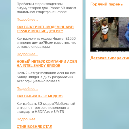
Горячий парень
Проблемы с производством
аккумуляторов для iPhone 5В новом
мобильном смартфоне iPhone
Подробнее...
КАК РАЗЛОЧИТЬ МОДЕМ HUAWEI
E1550 И МНОГИЕ ДРУГИЕ?
Как разлочить модем Huawei E1550
и многие другие?Всем известно, что
сотовые операторы
Подробнее...
Детская гиперакти
НОВЫЙ НЕТБУК КОМПАНИИ ACER
НА INTEL SANDY BRIDGE
Новый нетбук компании Acer на Intel
Sandy BridgeНа днях разработчик
Acer официально показал
Подробнее...
КАК ВЫБРАТЬ 3G МОДЕМ?
Как выбрать 3G модем?Мобильный
интернет третьего поколения в
стандарте HSDPA или UMTS
Подробнее...
СТИВ ВОЗНЯК СТАЛ